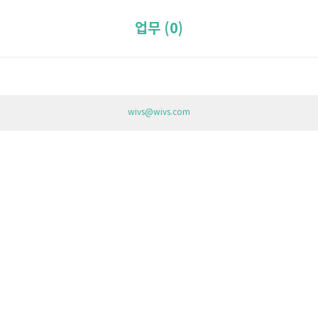
업무 (0)
wivs@wivs.com