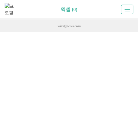
엑셀 (0)
wivs@wivs.com